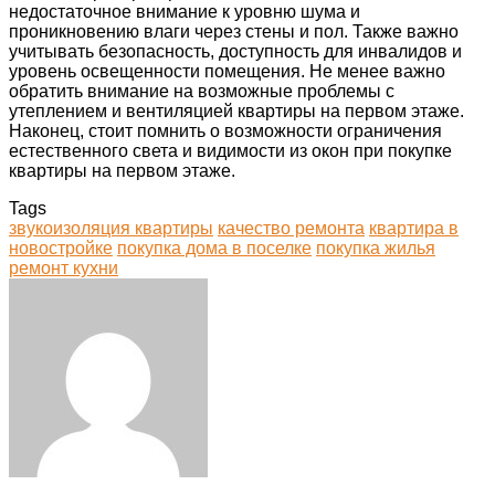
недостаточное внимание к уровню шума и
проникновению влаги через стены и пол. Также важно
учитывать безопасность, доступность для инвалидов и
уровень освещенности помещения. Не менее важно
обратить внимание на возможные проблемы с
утеплением и вентиляцией квартиры на первом этаже.
Наконец, стоит помнить о возможности ограничения
естественного света и видимости из окон при покупке
квартиры на первом этаже.
Tags
звукоизоляция квартиры
качество ремонта
квартира в
новостройке
покупка дома в поселке
покупка жилья
ремонт кухни
Facebook
Twitter
LinkedIn
Tumblr
Pinterest
Reddit
VKontakte
Odnoklassniki
Skype
WhatsApp
Telegram
Viber
Share
Print
via
Email