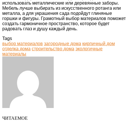
использовать металлические или деревянные заборы.
Мебель лучше выбирать из искусственного ротанга или
металла, а для украшения сада подойдут глиняные
горшки и фигуры. Грамотный выбор материалов поможет
создать гармоничное пространство, которое будет
радовать глаз и душу каждый день.
Tags
выбор материалов
загородные дома
кирпичный дом
отделка дома
строительство дома
экологичные
материалы
Facebook
Twitter
LinkedIn
Tumblr
Pinterest
Reddit
VKontakte
Odnoklassniki
Skype
WhatsApp
Telegram
Viber
Share
Print
via
Email
ЧИТАЕМОЕ