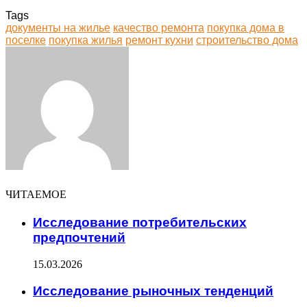
Tags
документы на жилье
качество ремонта
покупка дома в
поселке
покупка жилья
ремонт кухни
строительство дома
Facebook
Twitter
LinkedIn
Tumblr
Pinterest
Reddit
VKontakte
Odnoklassniki
Skype
WhatsApp
Telegram
Viber
Share
Print
via
Email
ЧИТАЕМОЕ
Исследование потребительских
предпочтений
15.03.2026
Исследование рыночных тенденций