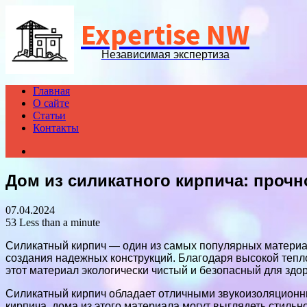
Expertise NW
Независимая экспертиза
Главная
О сайте
Статьи
Контакты
Search
for
Дом из силикатного кирпича: прочн
07.04.2024
53
Less than a minute
Силикатный кирпич — один из самых популярных материал
создания надежных конструкций. Благодаря высокой тепло
этот материал экологически чистый и безопасный для здо
Силикатный кирпич обладает отличными звукоизоляционн
кирпича, дома из этого материала могут выглядеть стильн