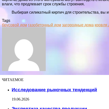
влаги, что продлевает срок службы строения.
Выбирая силикатный кирпич для строительства, вы и
Tags
брусовой дом
газобетонный дом
загородные дома
кровля
Facebook
Twitter
LinkedIn
Tumblr
Pinterest
Reddit
VKontakte
Odnoklassniki
Skype
WhatsApp
Telegram
Viber
Share
Print
via
Email
ЧИТАЕМОЕ
Исследование рыночных тенденций
19.06.2026
Экспертиза качества продукции