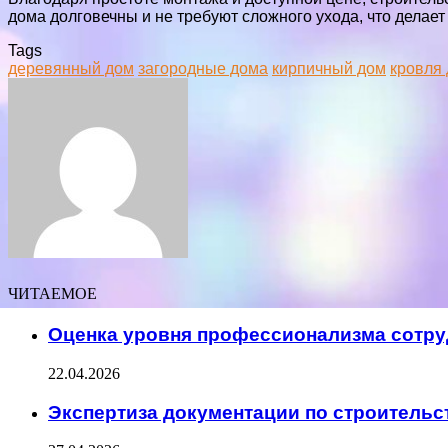
дома долговечны и не требуют сложного ухода, что делае
Tags
деревянный дом
загородные дома
кирпичный дом
кровля
Facebook
Twitter
LinkedIn
Tumblr
Pinterest
Reddit
VKontakte
Odnoklassniki
Skype
WhatsApp
Telegram
Viber
Share
Print
via
Email
ЧИТАЕМОЕ
Оценка уровня профессионализма сотр
22.04.2026
Экспертиза документации по строительс