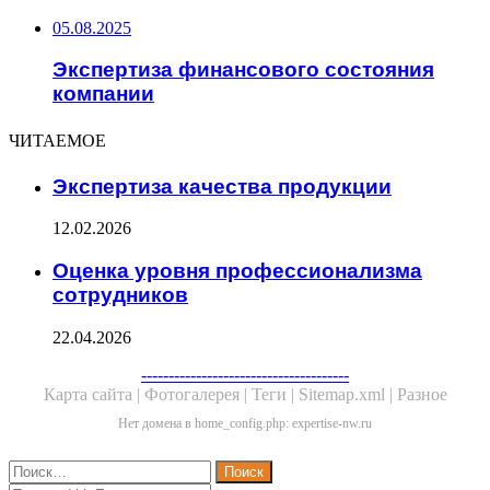
05.08.2025
Экспертиза финансового состояния
компании
ЧИТАЕМОЕ
Экспертиза качества продукции
12.02.2026
Оценка уровня профессионализма
сотрудников
22.04.2026
Facebook
Twitter
WhatsApp
Telegram
--------------------------------------
Карта сайта |
Фотогалерея |
Теги |
Sitemap.xml |
Разное
Нет домена в home_config.php: expertise-nw.ru
Close
Найти: