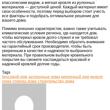
классическим видом, а мягкая кровля из рулонных
материалов — доступной ценой. Каждый материал имеет
свои особенности, поэтому перед выбором стоит учесть
все факторы и подобрать оптимальное решение для
вашего дома.
Помимо внешних характеристик, важно также учитывать
климатические условия региона, где находится дом,
чтобы материал кровли долго служил и не требовал
частого обслуживания. Необходимо обратить внимание
на гарантийный срок производителя, чтобы быть
уверенным в качестве и надежности выбранного
материала. При правильном выборе кровельного
покрытия вы сможете наслаждаться красивой и
надежной кровлей долгие годы.
Tags
брусовой дом
загородные дома
кирпичный дом
кровля
дома
отделка дома
строительство дома
Facebook
Twitter
LinkedIn
Tumblr
Pinterest
Reddit
VKontakte
Odnoklassniki
Skype
WhatsApp
Telegram
Viber
Share
Print
via
Email