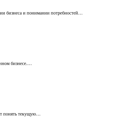
тии бизнеса и понимании потребностей…
енном бизнесе.…
лит понять текущую…