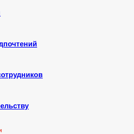
й
едпочтений
сотрудников
тельству
и