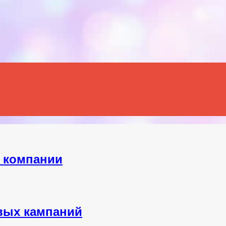
Menu
я компании
вых кампаний