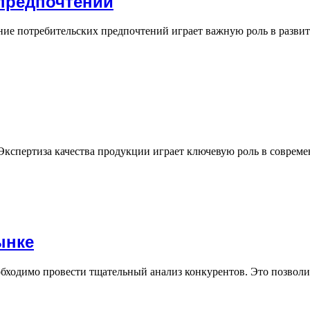
предпочтений
ние потребительских предпочтений играет важную роль в разви
кспертиза качества продукции играет ключевую роль в соврем
ынке
обходимо провести тщательный анализ конкурентов. Это позво