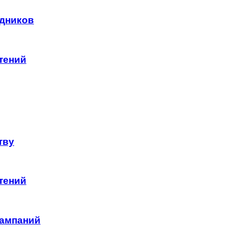
удников
тений
тву
тений
кампаний