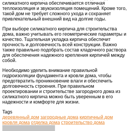
силикатного кирпича обеспечивается отличная
теплоизоляция и звукоизоляция помещений. Кроме того,
такой дом не требует сложного ухода и сохраняет
привлекательный внешний вид на долгие годы.
При выборе силикатного кирпича для строительства
дома, важно учитывать его геометрические параметры и
качество. Тщательная укладка кирпича обеспечит
прочность и долговечность всей конструкции. Важно
также правильно подобрать состав кладочного раствора
для обеспечения надежного крепления кирпичей между
собой.
Необходимо уделить внимание правильной
гидроизоляции фундамента и кровли дома, чтобы
предотвратить проникновение влаги и обеспечить
долговечность строения. При правильном
проектировании и строительстве загородного дома из
силикатного кирпича можно быть уверенным в его
надежности и комфорте для жизни.
Tags
деревянный дом
загородные дома
кирпичный дом
кровля дома
отделка дома
строительство дома
Facebook
Twitter
LinkedIn
Tumblr
Pinterest
Reddit
VKontakte
Odnoklassniki
Skype
WhatsApp
Telegram
Viber
Share
Print