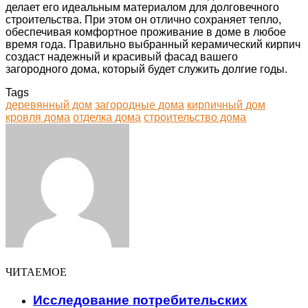
делает его идеальным материалом для долговечного
строительства. При этом он отлично сохраняет тепло,
обеспечивая комфортное проживание в доме в любое
время года. Правильно выбранный керамический кирпич
создаст надежный и красивый фасад вашего
загородного дома, который будет служить долгие годы.
Tags
деревянный дом
загородные дома
кирпичный дом
кровля дома
отделка дома
строительство дома
Facebook
Twitter
LinkedIn
Tumblr
Pinterest
Reddit
VKontakte
Odnoklassniki
Skype
WhatsApp
Telegram
Viber
Share
Print
via
Email
ЧИТАЕМОЕ
Исследование потребительских