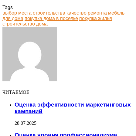
Tags
выбор места строительства
качество ремонта
мебель
для дома
покупка дома в поселке
покупка жилья
строительство дома
Facebook
Twitter
LinkedIn
Tumblr
Pinterest
Reddit
VKontakte
Odnoklassniki
Skype
WhatsApp
Telegram
Viber
Share
Print
via
Email
ЧИТАЕМОЕ
Оценка эффективности маркетинговых
кампаний
28.07.2025
Оценка уровня профессионализма