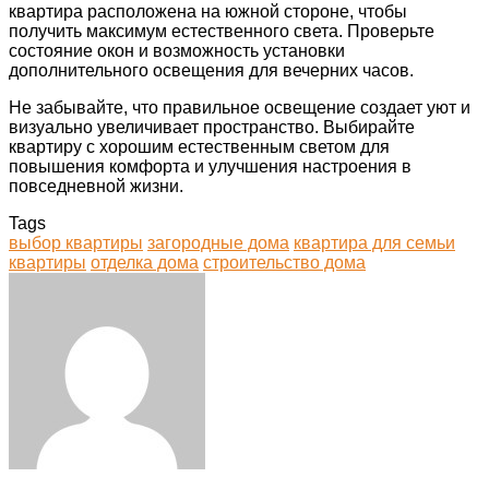
квартира расположена на южной стороне, чтобы
получить максимум естественного света. Проверьте
состояние окон и возможность установки
дополнительного освещения для вечерних часов.
Не забывайте, что правильное освещение создает уют и
визуально увеличивает пространство. Выбирайте
квартиру с хорошим естественным светом для
повышения комфорта и улучшения настроения в
повседневной жизни.
Tags
выбор квартиры
загородные дома
квартира для семьи
квартиры
отделка дома
строительство дома
Facebook
Twitter
LinkedIn
Tumblr
Pinterest
Reddit
VKontakte
Odnoklassniki
Skype
WhatsApp
Telegram
Viber
Share
Print
via
Email