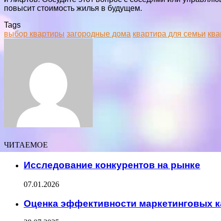
повысит стоимость жилья в будущем.
Tags
выбор квартиры
загородные дома
квартира для семьи
ква
Facebook
Twitter
LinkedIn
Tumblr
Pinterest
Reddit
VKontakte
Odnoklassniki
Skype
WhatsApp
Telegram
Viber
Share
Print
via
Email
ЧИТАЕМОЕ
Исследование конкурентов на рынке
07.01.2026
Оценка эффективности маркетинговых 