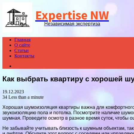
Expertise NW
Независимая экспертиза
Главная
О сайте
Статьи
Контакты
Search
for
Как выбрать квартиру с хорошей ш
19.12.2023
34
Less than a minute
Хорошая шумоизоляция квартиры важна для комфортного 
звукоизоляцию пола и потолка. Посмотрите наличие шум
шумная. Проведите осмотр в разное время суток, чтобы о
Не забывайте учитывать близость к шумным объектам, та
и лифтов. Обсудите этот вопрос с соседями или управляю