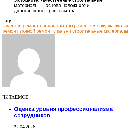
Запомните: качественные строительные
материалы — основа надежного и
долговечного строительства.
Tags
качество ремонта
недовольство ремонтом
покупка жилья
ремонт ванной
ремонт спальни
строительные материалы
Facebook
Twitter
LinkedIn
Tumblr
Pinterest
Reddit
VKontakte
Odnoklassniki
Skype
WhatsApp
Telegram
Viber
Share
Print
via
Email
ЧИТАЕМОЕ
Оценка уровня профессионализма
сотрудников
22.04.2026