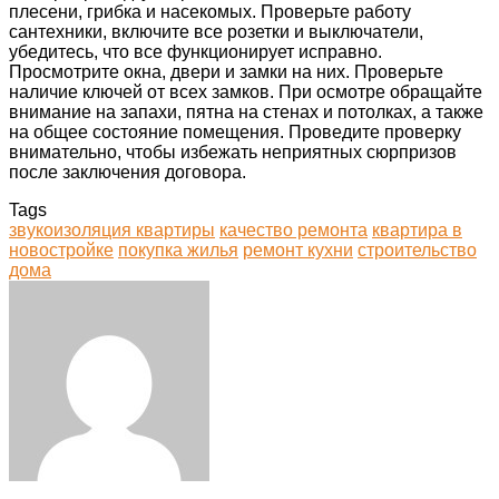
плесени, грибка и насекомых. Проверьте работу
сантехники, включите все розетки и выключатели,
убедитесь, что все функционирует исправно.
Просмотрите окна, двери и замки на них. Проверьте
наличие ключей от всех замков. При осмотре обращайте
внимание на запахи, пятна на стенах и потолках, а также
на общее состояние помещения. Проведите проверку
внимательно, чтобы избежать неприятных сюрпризов
после заключения договора.
Tags
звукоизоляция квартиры
качество ремонта
квартира в
новостройке
покупка жилья
ремонт кухни
строительство
дома
Facebook
Twitter
LinkedIn
Tumblr
Pinterest
Reddit
VKontakte
Odnoklassniki
Skype
WhatsApp
Telegram
Viber
Share
Print
via
Email