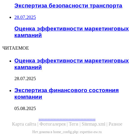
Экспертиза безопасности транспорта
28.07.2025
Оценка эффективности маркетинговых
кампаний
ЧИТАЕМОЕ
Оценка эффективности маркетинговых
кампаний
28.07.2025
Экспертиза финансового состояния
компании
05.08.2025
Facebook
Twitter
WhatsApp
Telegram
--------------------------------------
Карта сайта |
Фотогалерея |
Теги |
Sitemap.xml |
Разное
Нет домена в home_config.php: expertise-nw.ru