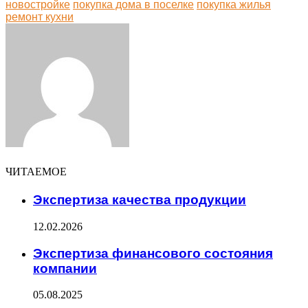
новостройке
покупка дома в поселке
покупка жилья
ремонт кухни
Facebook
Twitter
LinkedIn
Tumblr
Pinterest
Reddit
VKontakte
Odnoklassniki
Skype
WhatsApp
Telegram
Viber
Share
Print
via
Email
ЧИТАЕМОЕ
Экспертиза качества продукции
12.02.2026
Экспертиза финансового состояния
компании
05.08.2025