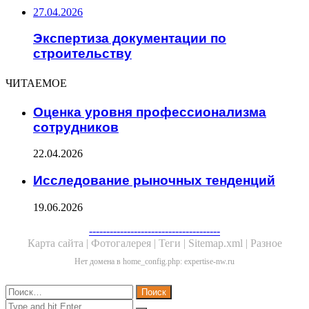
27.04.2026
Экспертиза документации по
строительству
ЧИТАЕМОЕ
Оценка уровня профессионализма
сотрудников
22.04.2026
Исследование рыночных тенденций
19.06.2026
Facebook
Twitter
WhatsApp
Telegram
--------------------------------------
Карта сайта |
Фотогалерея |
Теги |
Sitemap.xml |
Разное
Нет домена в home_config.php: expertise-nw.ru
Close
Найти:
Close