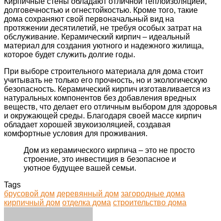
Кирпичные стены обладают отличной теплоизоляцией,
долговечностью и огнестойкостью. Кроме того, такие
дома сохраняют свой первоначальный вид на
протяжении десятилетий, не требуя особых затрат на
обслуживание. Керамический кирпич – идеальный
материал для создания уютного и надежного жилища,
которое будет служить долгие годы.
При выборе строительного материала для дома стоит
учитывать не только его прочность, но и экологическую
безопасность. Керамический кирпич изготавливается из
натуральных компонентов без добавления вредных
веществ, что делает его отличным выбором для здоровья
и окружающей среды. Благодаря своей массе кирпич
обладает хорошей звукоизоляцией, создавая
комфортные условия для проживания.
Дом из керамического кирпича – это не просто
строение, это инвестиция в безопасное и
уютное будущее вашей семьи.
Tags
брусовой дом
деревянный дом
загородные дома
кирпичный дом
отделка дома
строительство дома
Facebook
Twitter
LinkedIn
Tumblr
Pinterest
Reddit
VKontakte
Odnoklassniki
Skype
WhatsApp
Telegram
Viber
Share
Print
via